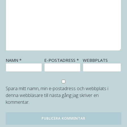
NAMN
*
E-POSTADRESS
*
WEBBPLATS
Spara mitt namn, min e-postadress och webbplats i
denna webbläsare till nästa gång jag skriver en
kommentar.