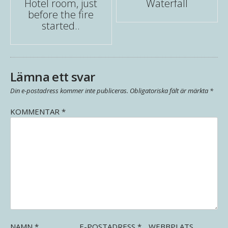
Hotel room, just
Waterfall
before the fire
navigation
started..
Lämna ett svar
Din e-postadress kommer inte publiceras.
Obligatoriska fält är märkta
*
KOMMENTAR
*
NAMN
*
E-POSTADRESS
*
WEBBPLATS